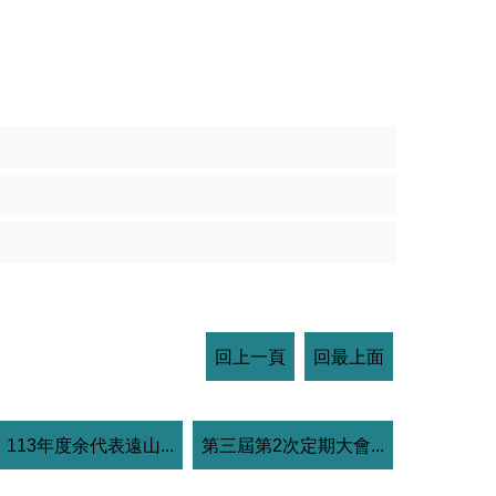
回上一頁
回最上面
113年度余代表遠山...
第三屆第2次定期大會...