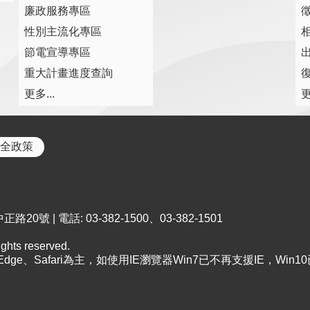
廉政服務專區
性別主流化專區
節電宣導專區
重大計畫進度查詢
復
更多...
更
全政策
0號 | 電話: 03-382-1500、03-382-1501
ts reserved.
、Edge、Safari為主，如使用IE瀏覽器Win7已不再支援IE，Win1