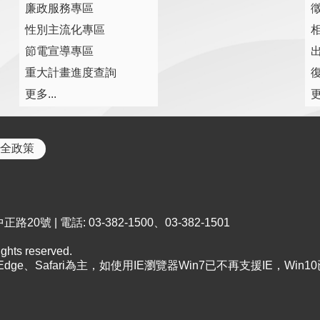
廉政服務專區
性別主流化專區
節電宣導專區
重大計畫進度查詢
復
更多...
更
全政策
0號 | 電話: 03-382-1500、03-382-1501
ts reserved.
、Edge、Safari為主，如使用IE瀏覽器Win7已不再支援IE，Win1