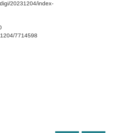
igi/20231204/index-
0
31204/7714598