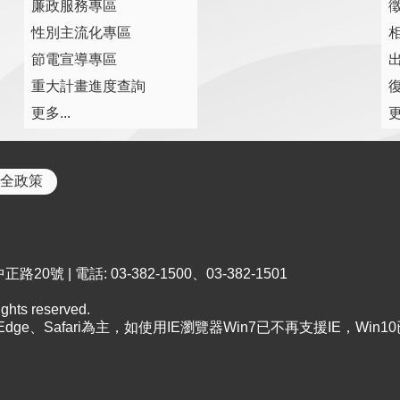
廉政服務專區
性別主流化專區
節電宣導專區
重大計畫進度查詢
復
更多...
更
全政策
0號 | 電話: 03-382-1500、03-382-1501
ts reserved.
、Edge、Safari為主，如使用IE瀏覽器Win7已不再支援IE，Win1