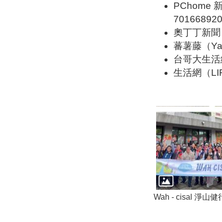
PChome 新聞 
701668920
奧丁丁新聞 http
蕃薯藤（YamNe
台哥大生活網（Ma
生活網（LIFE）
Wah - cisal 淨