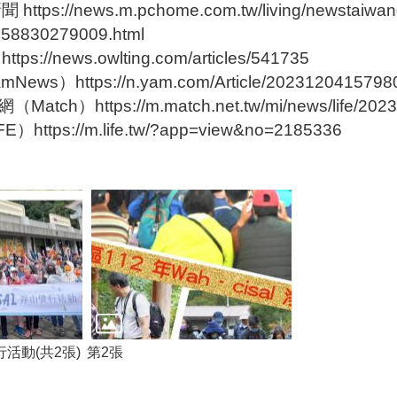
https://news.m.pchome.com.tw/living/newstaiwand
58830279009.html
s://news.owlting.com/articles/541735
ws）https://n.yam.com/Article/2023120415798
tch）https://m.match.net.tw/mi/news/life/202
https://m.life.tw/?app=view&no=2185336
山健行活動(共2張)
第2張