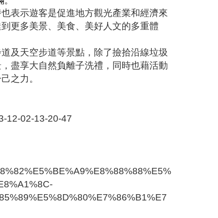
滿。
時也表示遊客是促進地方觀光產業和經濟來
達到更多美景、美食、美好人文的多重體
步道及天空步道等景點，除了撿拾沿線垃圾
景，盡享大自然負離子洗禮，同時也藉活動
一己之力。
3-12-02-13-20-47
E5%B8%82%E5%BE%A9%E8%88%88%E5%
E8%A1%8C-
85%89%E5%8D%80%E7%86%B1%E7