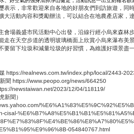
水、好空氣的強身清肺淨山健走，活動訊息一出立刻報名額
璽表示，非常歡迎來自各地的好朋友們到訪旅遊，同
擴大活動內容和獎勵辦法，可以結合在地農產店家，
主會場義盛市民活動中心出發，沿線行經小烏來森林
能走在天空步道的透明玻璃橋面上欣賞小烏來瀑布美
不要留下垃圾和減量垃圾的好習慣，為維護好環景盡
ps://realnews.com.tw/index.php/local/2443-202
 https://www.peopo.org/news/664250
://newstaiwan.net/2023/12/04/118119/
雅虎新聞）
tw.news.yahoo.com/%E6%A1%83%E5%9C%92%
ah-cisal-%E6%B7%A8%E5%B1%B1%E5%81%A5%
8F%E7%83%8F%E4%BE%86%E8%A7%80%E5%
5%B1%95%E9%96%8B-054840767.html