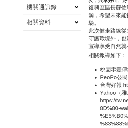
友，共享好山、好
機關通訊錄
復興區區長蘇佐
源，希望未來能
相關資料
驗。
此次健走路線從
守護環境外，也
宣導享受自然就
相關報導如下：
桃園零壹傳媒 htt
PeoPo公民新聞
台灣好報 https
Yahoo（
https://
8D%80-w
%E5%B0%
%83%88%E