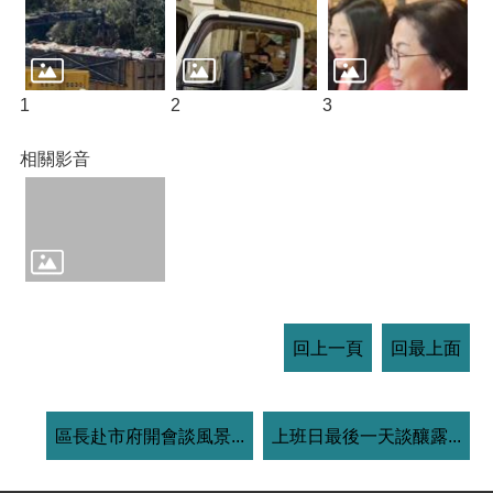
1
2
3
相關影音
回上一頁
回最上面
區長赴市府開會談風景...
上班日最後一天談釀露...