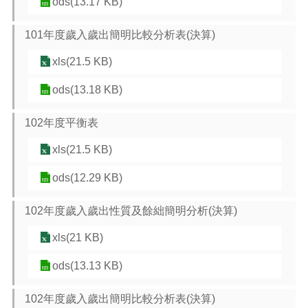
ods(13.17 KB)
101年度歲入歲出簡明比較分析表(決算)
xls(21.5 KB)
ods(13.18 KB)
102年度平衡表
xls(21.5 KB)
ods(12.29 KB)
102年度歲入歲出性質及餘絀簡明分析(決算)
xls(21 KB)
ods(13.13 KB)
102年度歲入歲出簡明比較分析表(決算)