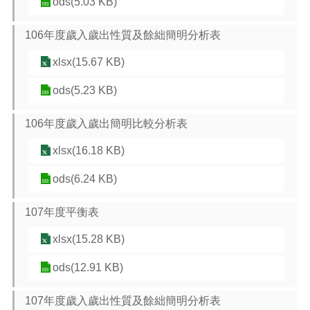
ods(5.03 KB)
106年度歲入歲出性質及餘絀簡明分析表
xlsx(15.67 KB)
ods(5.23 KB)
106年度歲入歲出簡明比較分析表
xlsx(16.18 KB)
ods(6.24 KB)
107年度平衡表
xlsx(15.28 KB)
ods(12.91 KB)
107年度歲入歲出性質及餘絀簡明分析表