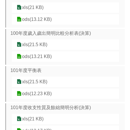
xls(21 KB)
ods(13.12 KB)
100年度歲入歲出簡明比較分析表(決算)
xls(21.5 KB)
ods(13.21 KB)
101年度平衡表
xls(21.5 KB)
ods(12.23 KB)
101年度收支性質及餘絀簡明分析(決算)
xls(21 KB)