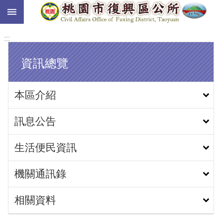
:::
跳到主要內容區塊
:::
資訊總覽
本區介紹
訊息公告
生活便民資訊
機關通訊錄
相關資料