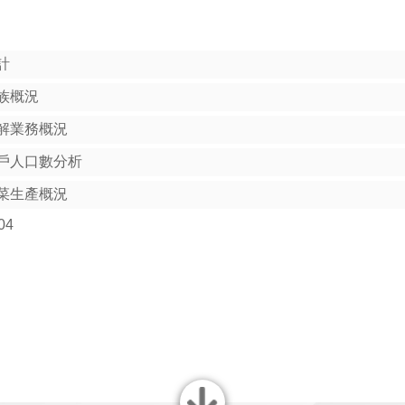
計
族概況
解業務概況
戶人口數分析
菜生產概況
04