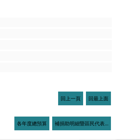
回上一頁
回最上面
各年度總預算
補捐助明細暨區民代表...