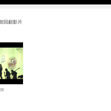
館回顧影片
08