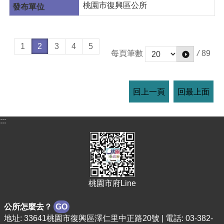
桃園市復興區公所
1
2
3
4
5
/
89
每頁筆數
回上一頁
回最上面
:::
桃園市府Line
公所怎麼去？
GO
地址: 33641桃園市復興區澤仁里中正路20號 | 電話: 03-382-