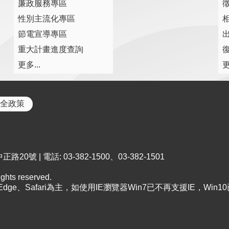
廉政服務專區
性別主流化專區
節電宣導專區
重大計畫進度查詢
復
更多...
更
全政策
0號 | 電話: 03-382-1500、03-382-1501
ts reserved.
、Edge、Safari為主，如使用IE瀏覽器Win7已不再支援IE，Win1