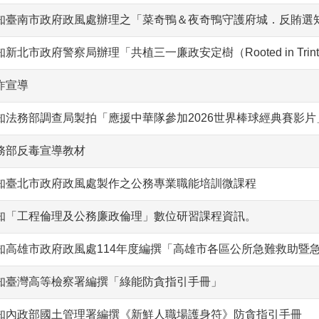
知臺南市政府政風處辦理之「菜奇鴨＆夜奇鴨守護府城．反賄選
知新北市政府警察局辦理「共植三一廉政安定樹（Rooted in Trin
詐宣導
知法務部調查局製拍「應援中華隊參加2026世界棒球經典賽影片
務部反毒宣導教材
知臺北市政府政風處製作之公務專業職能培訓微課程
知「工程倫理及公務廉政倫理」數位研習課程資訊。
知高雄市政府政風處114年度編撰「高雄市各區公所急難救助暨
知臺灣高等檢察署編撰「綠能防貪指引手冊」
知內政部國土管理署編撰《新鮮人職場護身符》防貪指引手冊