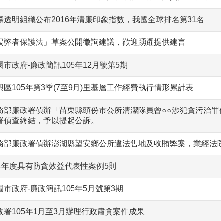
際透明組織公布2016年清廉印象指數，我國全球排名第31名
揭弊者保護法」草案公開徵詢建議，歡迎踴躍提供建言
園市政府-廉政簡訊105年12月號第5期
興區105年第3季(7至9月)里基層工作經費執行情形累計表
務部廉政署偵辦「苗栗縣頭份市公所清潔隊員曾○○涉犯貪污治罪
署偵查終結，予以提起公訴。
務部廉政署偵辦澎湖縣望安鄉公所違法售地及收賄弊案，業經法
04年度具有防貪效益代表性案例5則
園市政府-廉政簡訊105年5月號第3期
政署105年1月至3月辦理行政肅貪案件成果