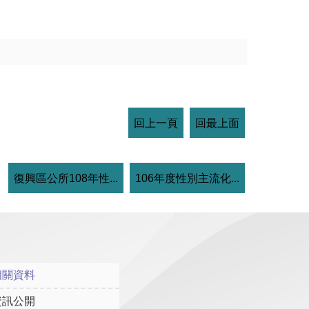
回上一頁
回最上面
復興區公所108年性...
106年度性別主流化...
相關資料
資訊公開