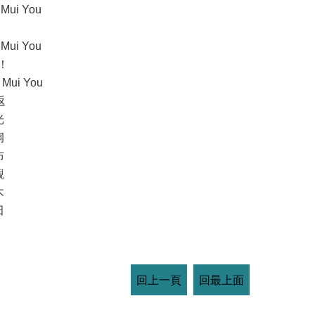
i Mui You
i Mui You
！
i Mui You
返
光
洞
布
觀
木
田
回上一頁
回最上面