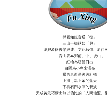
橢圓如腹音通「復」，
三山一橋狀如「興」，
復興象徵復榮興盛、文化薪傳、原住
青山表本鄉前、中、後山，
紅輪為塔曼日出，
白間為小烏來瀑布，
橫跨東西是復興紅橋，
上擁可親上帝的藍天；
下看石門水庫的碧波，
天成美景巧構出無以倫比的「人間仙源、
：