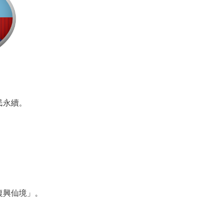
民永續。
復興仙境」。