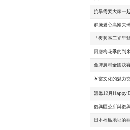
抗旱需要大家一
群騰愛心高爾夫
「復興區三光里
因應梅花季的到
金牌農村全國決
🌟當文化的魅力
溫馨12月Happy
復興區公所與復
日本福島地址的觀