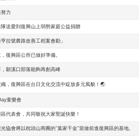
起努力
球隊送愛到復興山上弱勢家庭公益捐贈
爺亨拉號農路改善工程案會勘」
來，復興區公所已做好準備。
賽，願溪口部落能夠再創高峰
交織，復興區在台日文化交流中綻放多元風貌！🌏
 Day童樂會
興區代表會，共同敬祝大家聖誕快樂！
光協會將以枕頭山商圈的"葉家千金"當做前進復興區的基地。