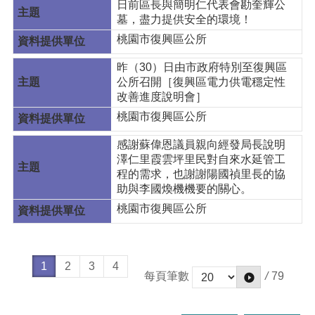
日前區長與簡明仁代表會勘奎輝公
墓，盡力提供安全的環境！
桃園市復興區公所
昨（30）日由市政府特別至復興區
公所召開［復興區電力供電穩定性
改善進度說明會］
桃園市復興區公所
感謝蘇偉恩議員親向經發局長說明
澤仁里霞雲坪里民對自來水延管工
程的需求，也謝謝陽國禎里長的協
助與李國煥機機要的關心。
桃園市復興區公所
1
2
3
4
/
79
每頁筆數