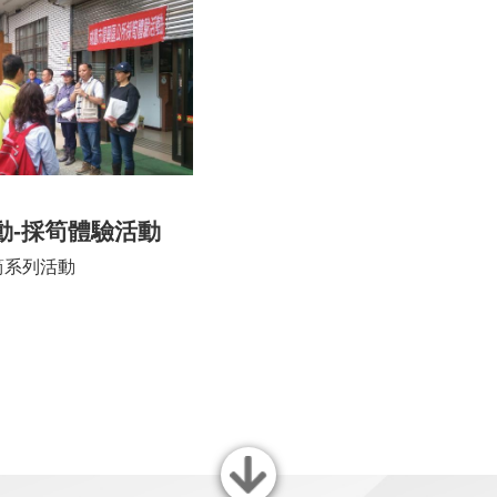
動-採筍體驗活動
筍系列活動